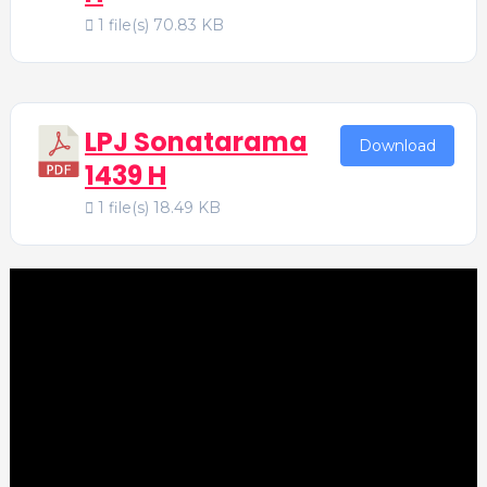
1 file(s)
70.83 KB
LPJ Sonatarama
Download
1439 H
1 file(s)
18.49 KB